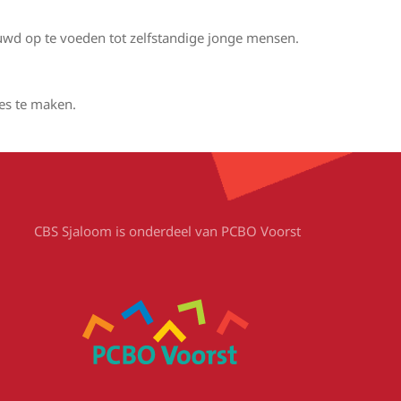
ouwd op te voeden tot zelfstandige jonge mensen.
es te maken.
CBS Sjaloom is onderdeel van PCBO Voorst