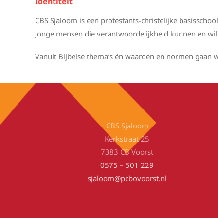
Identiteit
CBS Sjaloom is een protestants-christelijke basisscho
Jonge mensen die verantwoordelijkheid kunnen en wil
Vanuit Bijbelse thema’s én waarden en normen gaan w
CBS Sjaloom
Kerkstraat 25
7383 CB Voorst
0575 – 501 229
sjaloom@pcbovoorst.nl